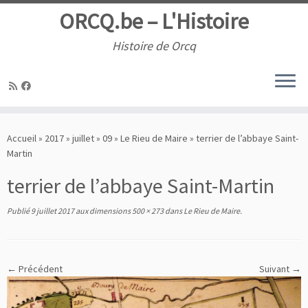
ORCQ.be – L'Histoire
Histoire de Orcq
Passer
au
Accueil
»
2017
»
juillet
»
09
»
Le Rieu de Maire
»
terrier de l’abbaye Saint-
contenu
Martin
terrier de l’abbaye Saint-Martin
Publié
9 juillet 2017
aux dimensions
500 × 273
dans
Le Rieu de Maire
.
← Précédent
Suivant →