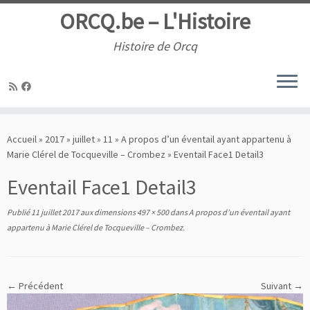
ORCQ.be – L'Histoire
Histoire de Orcq
Passer
au
Accueil
»
2017
»
juillet
»
11
»
A propos d’un éventail ayant appartenu à
contenu
Marie Clérel de Tocqueville – Crombez
»
Eventail Face1 Detail3
Eventail Face1 Detail3
Publié
11 juillet 2017
aux dimensions
497 × 500
dans
A propos d’un éventail ayant
appartenu à Marie Clérel de Tocqueville – Crombez
.
← Précédent
Suivant →