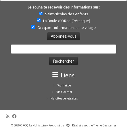
Je souhaite recevoir des informations sur :
Saint-Nicolas des enfants
La Boule d'ORcq (Pétanque)
Orcq.be - information sur le village
Rechercher :
Liens
Tournai.be
VisitTournai
Marottes de retraites
·
© 2026
ORCQ.be - L'Histoire
·
Propulsé par
·
Réalisé avec the
Thème Customizr
·