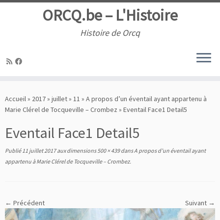
ORCQ.be – L'Histoire
Histoire de Orcq
Passer
au
Accueil
»
2017
»
juillet
»
11
»
A propos d’un éventail ayant appartenu à
contenu
Marie Clérel de Tocqueville – Crombez
»
Eventail Face1 Detail5
Eventail Face1 Detail5
Publié
11 juillet 2017
aux dimensions
500 × 439
dans
A propos d’un éventail ayant
appartenu à Marie Clérel de Tocqueville – Crombez
.
← Précédent
Suivant →