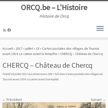
ORCQ.be – L'Histoire
Histoire de Orcq
Passer
au
Accueil
»
2017
»
juillet
»
18
»
Cartes postales des villages de Tournai
contenu
avant 1914: Le calme avant la tempête
»
CHERCQ – Château de Chercq
CHERCQ – Château de Chercq
Publié
18 juillet 2017
aux dimensions
500 × 325
dans
Cartes postales des villages de
Tournai avant 1914: Le calme avant la tempête
.
← Précédent
Suivant →