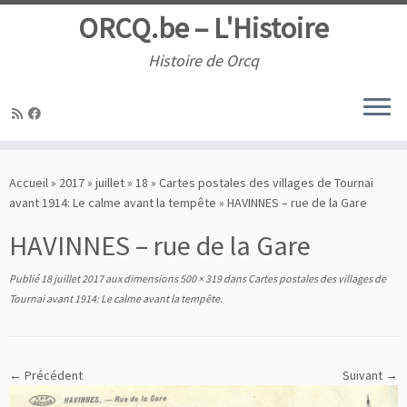
ORCQ.be – L'Histoire
Histoire de Orcq
Passer
au
Accueil
»
2017
»
juillet
»
18
»
Cartes postales des villages de Tournai
contenu
avant 1914: Le calme avant la tempête
»
HAVINNES – rue de la Gare
HAVINNES – rue de la Gare
Publié
18 juillet 2017
aux dimensions
500 × 319
dans
Cartes postales des villages de
Tournai avant 1914: Le calme avant la tempête
.
← Précédent
Suivant →