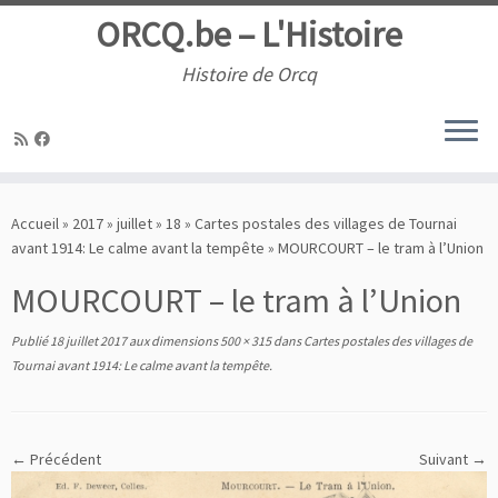
ORCQ.be – L'Histoire
Histoire de Orcq
Passer
au
Accueil
»
2017
»
juillet
»
18
»
Cartes postales des villages de Tournai
contenu
avant 1914: Le calme avant la tempête
»
MOURCOURT – le tram à l’Union
MOURCOURT – le tram à l’Union
Publié
18 juillet 2017
aux dimensions
500 × 315
dans
Cartes postales des villages de
Tournai avant 1914: Le calme avant la tempête
.
← Précédent
Suivant →