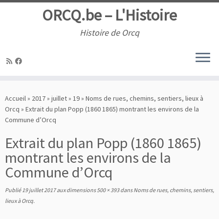
ORCQ.be – L'Histoire
Histoire de Orcq
Passer
au
Accueil
»
2017
»
juillet
»
19
»
Noms de rues, chemins, sentiers, lieux à
contenu
Orcq
»
Extrait du plan Popp (1860 1865) montrant les environs de la
Commune d’Orcq
Extrait du plan Popp (1860 1865)
montrant les environs de la
Commune d’Orcq
Publié
19 juillet 2017
aux dimensions
500 × 393
dans
Noms de rues, chemins, sentiers,
lieux à Orcq
.