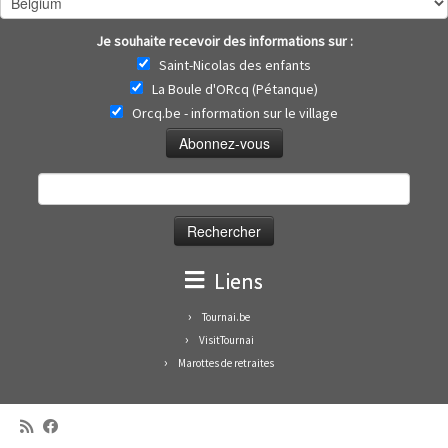
Je souhaite recevoir des informations sur :
Saint-Nicolas des enfants
La Boule d'ORcq (Pétanque)
Orcq.be - information sur le village
Rechercher :
Liens
Tournai.be
VisitTournai
Marottes de retraites