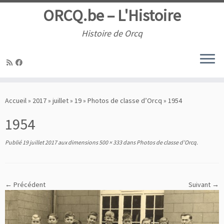
ORCQ.be – L'Histoire
Histoire de Orcq
Passer
au
Accueil
»
2017
»
juillet
»
19
»
Photos de classe d’Orcq
»
1954
contenu
1954
Publié
19 juillet 2017
aux dimensions
500 × 333
dans
Photos de classe d’Orcq
.
← Précédent
Suivant →