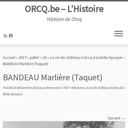
ORCQ.be – L'Histoire
Histoire de Orcq
Passer
au
Accueil
»
2017
»
juillet
»
26
»
La vie de château à Orcq à la Belle époque
»
contenu
BANDEAU Marlière (Taquet)
BANDEAU Marlière (Taquet)
Publié
28 décembre 2020
aux dimensions
765 × 446
dans
La vie de château à Orcq à la
Belle époque
.
Suivant →