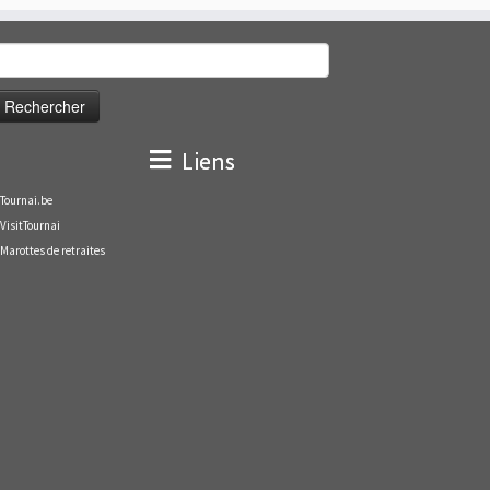
echercher :
Liens
Tournai.be
VisitTournai
Marottes de retraites