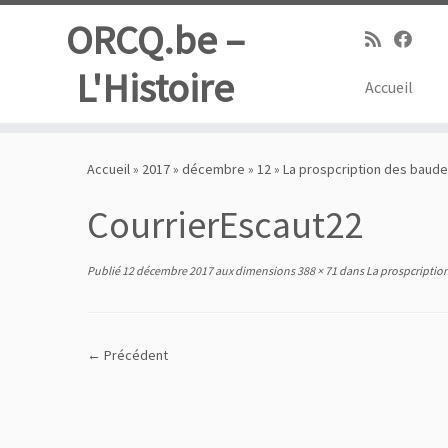
ORCQ.be –
L'Histoire
Accueil
Passer
au
Accueil
»
2017
»
décembre
»
12
»
La prospcription des baudets
contenu
CourrierEscaut22
Publié
12 décembre 2017
aux dimensions
388 × 71
dans
La prospcription 
← Précédent