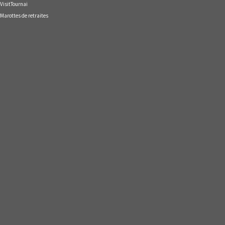
VisitTournai
Marottes de retraites