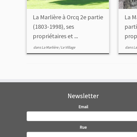
La Marlière à Orcq 2e partie
La M
(1803-1998), ses
part
propriétaires et ...
propr
dans
La Marlière
/
Le Village
dans
La
Newsletter
Email
Rue