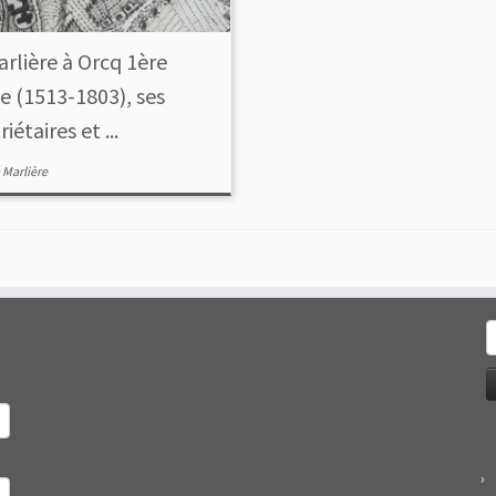
arlière à Orcq 1ère
ie (1513-1803), ses
iétaires et ...
 Marlière
R