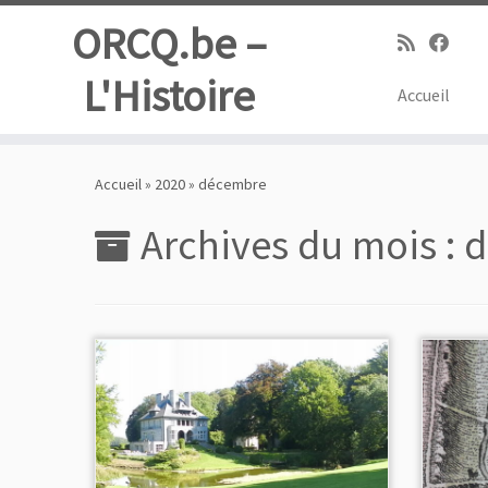
ORCQ.be –
L'Histoire
Accueil
Passer
au
Accueil
»
2020
»
décembre
contenu
Archives du mois :
d