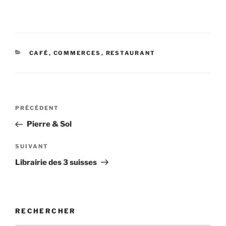
CATÉGORIES
CAFÉ
,
COMMERCES
,
RESTAURANT
Navigation
Article
PRÉCÉDENT
de
précédent
Pierre & Sol
l’article
Article
SUIVANT
suivant
Librairie des 3 suisses
RECHERCHER