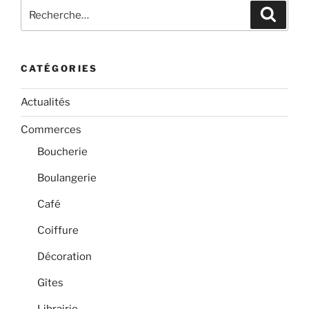
Recherche
Recher
pour
:
CATÉGORIES
Actualités
Commerces
Boucherie
Boulangerie
Café
Coiffure
Décoration
Gîtes
Librairie