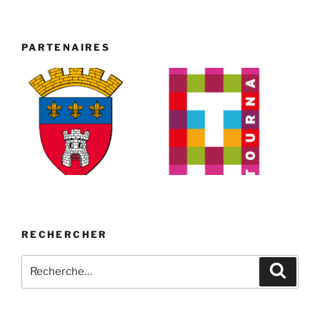
PARTENAIRES
RECHERCHER
Recherche
Recher
pour
: