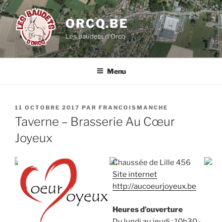
Aller
au
ORCQ.BE
contenu
Les baudets d'Orcq
principal
Menu
PUBLIÉ
11 OCTOBRE 2017
PAR
FRANCOISMANCHE
LE
Taverne – Brasserie Au Cœur
Joyeux
Chaussée de Lille 456
Site internet
http://aucoeurjoyeux.be
Heures d’ouverture
Du lundi au jeudi : 10h30–