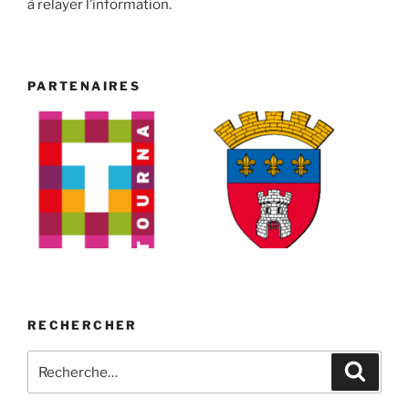
à relayer l’information.
PARTENAIRES
RECHERCHER
Recherche
Recher
pour
: