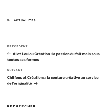
CATÉGORIES
ACTUALITÉS
Navigation
Article
PRÉCÉDENT
de
précédent
Al et Loulou Création : la passion du fait main sous
l’article
toutes ses formes
Article
SUIVANT
suivant
Chiffons et Créations : la couture créative au service
de l’originalité
RECHERCHER