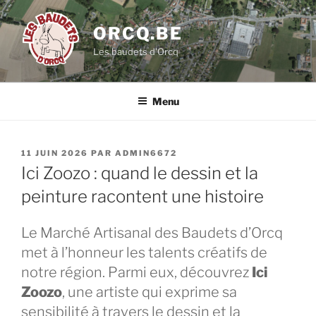
Aller
au
ORCQ.BE
contenu
Les baudets d'Orcq
principal
Menu
PUBLIÉ
11 JUIN 2026
PAR
ADMIN6672
LE
Ici Zoozo : quand le dessin et la
peinture racontent une histoire
Le Marché Artisanal des Baudets d’Orcq
met à l’honneur les talents créatifs de
notre région. Parmi eux, découvrez
Ici
Zoozo
, une artiste qui exprime sa
sensibilité à travers le dessin et la