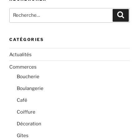
Recherche
Recher
pour
:
CATÉGORIES
Actualités
Commerces
Boucherie
Boulangerie
Café
Coiffure
Décoration
Gîtes