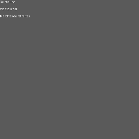
Tournai.be
VisitTournai
Marottes de retraites