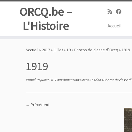
ORCQ.be –
L'Histoire
Accueil
Passer
au
Accueil
»
2017
»
juillet
»
19
»
Photos de classe d’Orcq
»
1919
contenu
1919
Publié
19 juillet 2017
aux dimensions
500 × 313
dans
Photos de classe d
← Précédent