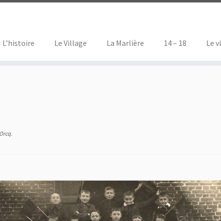
L’histoire
Le Village
La Marlière
14 – 18
Le v
’Orcq
.