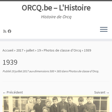
ORCQ.be – L'Histoire
Histoire de Orcq
Passer
au
Accueil
»
2017
»
juillet
»
19
»
Photos de classe d’Orcq
»
1939
contenu
1939
Publié
19 juillet 2017
aux dimensions
500 × 383
dans
Photos de classe d’Orcq
.
← Précédent
Suivant →