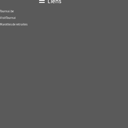
Liens
Tournai.be
VisitTournai
Marottes de retraites