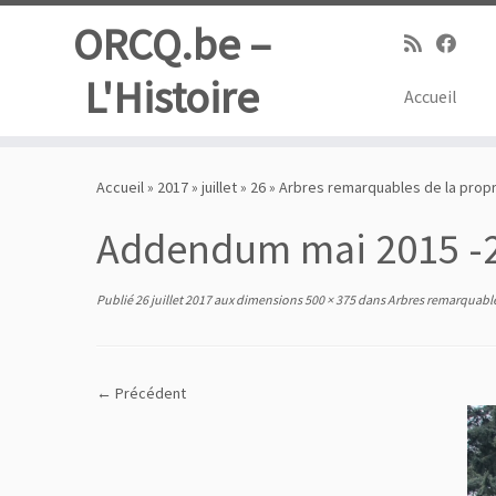
ORCQ.be –
L'Histoire
Accueil
Passer
au
Accueil
»
2017
»
juillet
»
26
»
Arbres remarquables de la propri
contenu
Addendum mai 2015 -
Publié
26 juillet 2017
aux dimensions
500 × 375
dans
Arbres remarquables
← Précédent