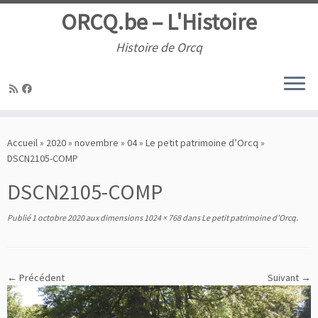
ORCQ.be – L'Histoire
Histoire de Orcq
Passer
au
Accueil
»
2020
»
novembre
»
04
»
Le petit patrimoine d’Orcq
»
contenu
DSCN2105-COMP
DSCN2105-COMP
Publié
1 octobre 2020
aux dimensions
1024 × 768
dans
Le petit patrimoine d’Orcq
.
← Précédent
Suivant →