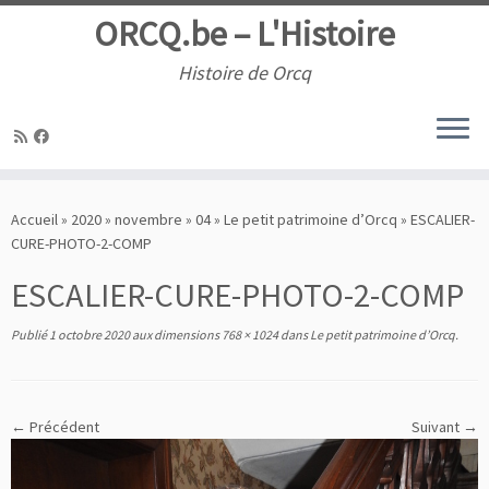
ORCQ.be – L'Histoire
Histoire de Orcq
Passer
au
Accueil
»
2020
»
novembre
»
04
»
Le petit patrimoine d’Orcq
»
ESCALIER-
contenu
CURE-PHOTO-2-COMP
ESCALIER-CURE-PHOTO-2-COMP
Publié
1 octobre 2020
aux dimensions
768 × 1024
dans
Le petit patrimoine d’Orcq
.
← Précédent
Suivant →