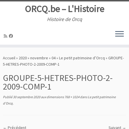
ORCQ.be – L'Histoire
Histoire de Orcq
Passer
au
Accueil
»
2020
»
novembre
»
04
»
Le petit patrimoine d’Orcq
»
GROUPE-
contenu
5-HETRES-PHOTO-2-2009-COMP-1
GROUPE-5-HETRES-PHOTO-2-
2009-COMP-1
Publié
30 septembre 2020
aux dimensions
768 × 1024
dans
Le petit patrimoine
d’Orcq
.
← Précédent
Suivant →