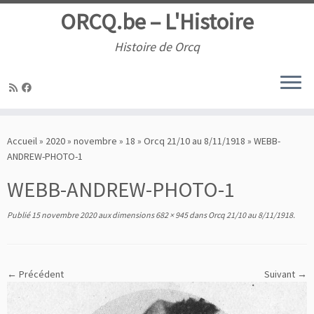
ORCQ.be – L'Histoire
Histoire de Orcq
Passer
au
Accueil
»
2020
»
novembre
»
18
»
Orcq 21/10 au 8/11/1918
»
WEBB-
contenu
ANDREW-PHOTO-1
WEBB-ANDREW-PHOTO-1
Publié
15 novembre 2020
aux dimensions
682 × 945
dans
Orcq 21/10 au 8/11/1918
.
← Précédent
Suivant →