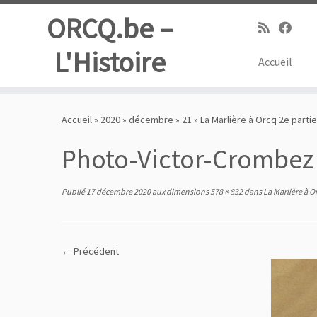
ORCQ.be –
L'Histoire
Accueil
Passer
au
Accueil
»
2020
»
décembre
»
21
»
La Marlière à Orcq 2e partie
contenu
Photo-Victor-Crombez
Publié
17 décembre 2020
aux dimensions
578 × 832
dans
La Marlière à Or
← Précédent