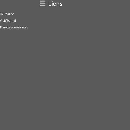
Liens
Tournai.be
VisitTournai
Marottes de retraites