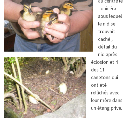
au centre le
Lonicéra
sous lequel
le nid se
trouvait
caché ;
détail du
nid après
éclosion et 4
des 11
canetons qui
ont été
relâchés avec
leur mère dans
un étang privé.