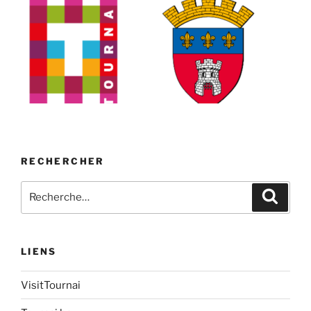
RECHERCHER
Recherche
Recher
pour
:
LIENS
VisitTournai