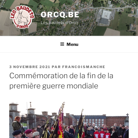
Aller
au
ORCQ.BE
contenu
Les baudets d'Orcq
principal
Menu
PUBLIÉ
3 NOVEMBRE 2021
PAR
FRANCOISMANCHE
LE
Commémoration de la fin de la
première guerre mondiale