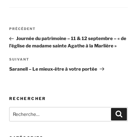
Navigation
Article
PRÉCÉDENT
de
précédent
Journée du patrimoine – 11 & 12 septembre – « de
l’article
l’église de madame sainte Agathe à la Marlière »
Article
SUIVANT
suivant
Saranell – Le mieux-être à votre portée
RECHERCHER
Recherche
Recher
pour
: