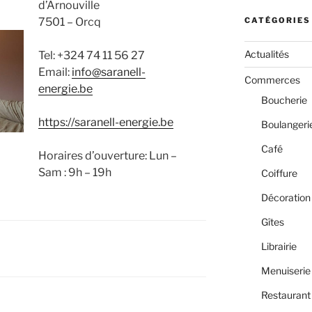
d’Arnouville
7501 – Orcq
CATÉGORIES
Actualités
Tel: +324 74 11 56 27
Email:
info@saranell-
Commerces
energie.be
Boucherie
https://saranell-energie.be
Boulangeri
Café
Horaires d’ouverture: Lun –
Sam : 9h – 19h
Coiffure
Décoration
Gîtes
Librairie
Menuiserie
Restaurant