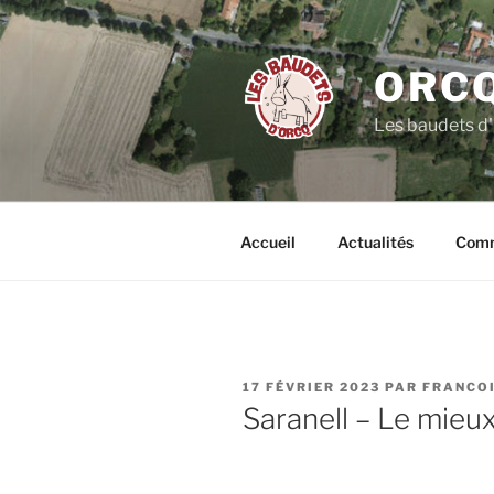
Aller
au
contenu
ORCQ
principal
Les baudets d
Accueil
Actualités
Comm
PUBLIÉ
17 FÉVRIER 2023
PAR
FRANCO
LE
Saranell – Le mieux