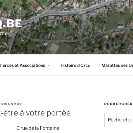
.BE
'Orcq
erces et Associations
Histoire d’Orcq
Marottes des O
RECHERCHER
ISMANCHE
-être à votre portée
Recherche
pour
6 rue de la Fontaine
: