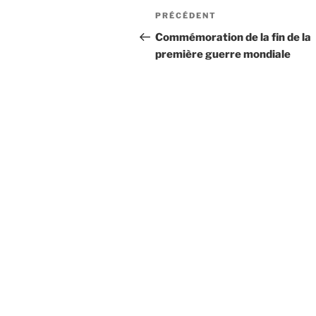
Navigation
Article
PRÉCÉDENT
de
précédent
Commémoration de la fin de la
première guerre mondiale
l’article